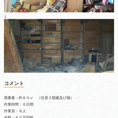
↓
コメント
廃棄量：約６０㎥ （住居２階建及び蔵）
作業時間：６日間
作業員：８人
金額：６０万円程