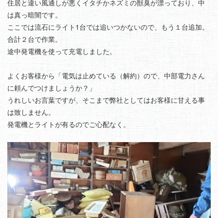
住居と違い風通しが悪くイタチかネズミの獣臭が漂っており、中
は真っ暗闇です。
ここでは流石にライト1台では追いつかないので、もう１台追加。
合計２台で作業。
途中発電機を使って充電しました。
よくお客様から「電気は止めている（解約）ので、中部電力さん
に頼んでつけましょうか？」
うれしいお言葉ですが、そこまで弊社としてはお客様に甘える事
は致しません。
発電機とライトが有るのでご心配なく。